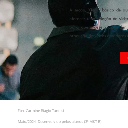
A seção "Curso básico de aud
oferecer uma seleção de víde
para quem deseja aprender 
produção de vídeos amadores 
Etec Carmine Biagio Tundisi
Maio/2024- Desenvolvido pelos alunos (3⁰ MKT-B):