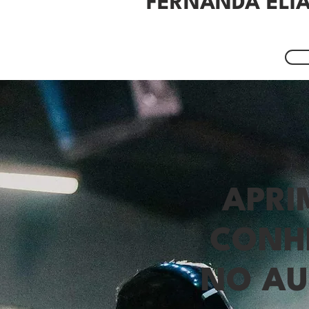
FERNANDA ELI
APRI
CONH
NO AU