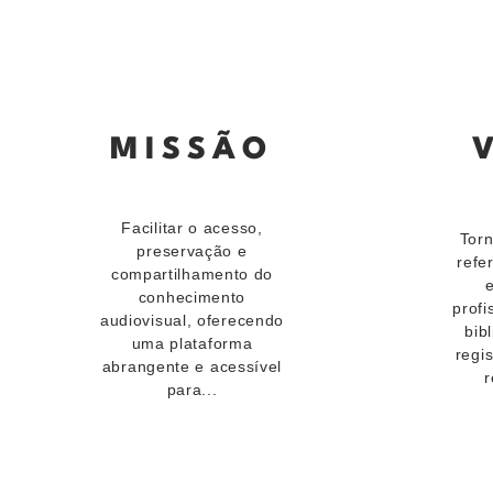
MISSÃO
Facilitar o acesso,
Torn
preservação e
refe
compartilhamento do
conhecimento
prof
audiovisual, oferecendo
bibl
uma plataforma
regi
abrangente e acessível
r
para...