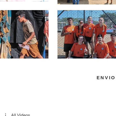
ENVIO
All Videos